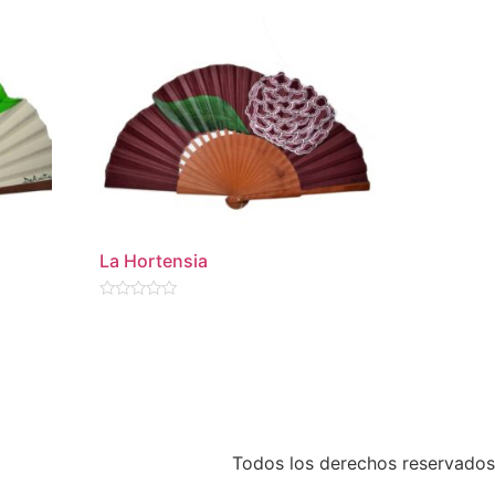
La Hortensia
Valorado
en
0
de
5
Todos los derechos reservados