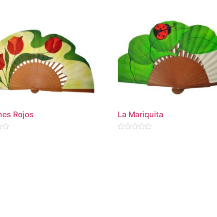
nes Rojos
La Mariquita
Valorado
en
0
de
5