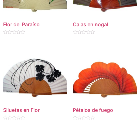
Flor del Paraíso
Calas en nogal
Valorado
Valorado
en
en
0
0
de
de
5
5
Siluetas en Flor
Pétalos de fuego
Valorado
Valorado
en
en
0
0
de
de