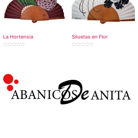
La Hortensia
Siluetas en Flor
Valorado
Valorado
en
en
0
0
de
de
5
5