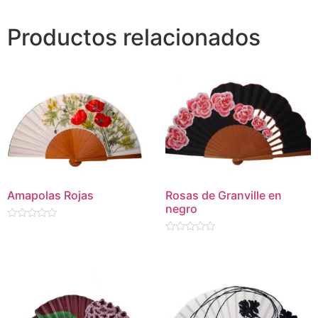
Productos relacionados
Amapolas Rojas
Rosas de Granville en
negro
Valorado
en
Valorado
0
en
de
0
5
de
5