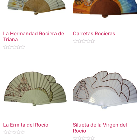
La Hermandad Rociera de
Carretas Rocieras
Triana
Valorado
en
Valorado
0
en
de
0
5
de
5
La Ermita del Rocío
Silueta de la Virgen del
Rocío
Valorado