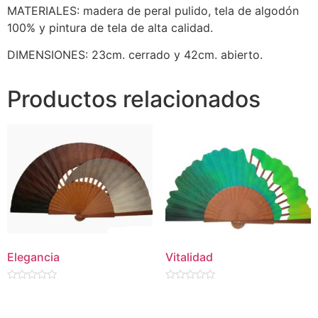
MATERIALES: madera de peral pulido, tela de algodón
100% y pintura de tela de alta calidad.
DIMENSIONES: 23cm. cerrado y 42cm. abierto.
Productos relacionados
Elegancia
Vitalidad
Valorado
Valorado
en
en
0
0
de
de