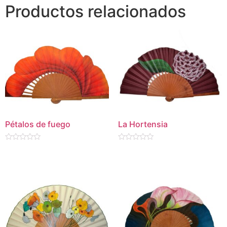
Productos relacionados
Pétalos de fuego
La Hortensia
Valorado
Valorado
en
en
0
0
de
de
5
5