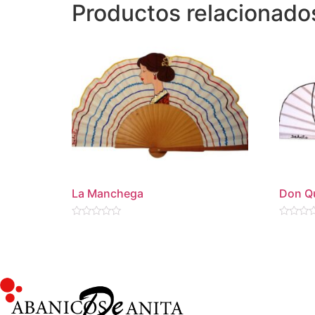
Productos relacionado
La Manchega
Don Qu
Valorado
Valorado
en
en
0
0
de
de
5
5