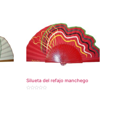
Silueta del refajo manchego
Valorado
en
0
de
5