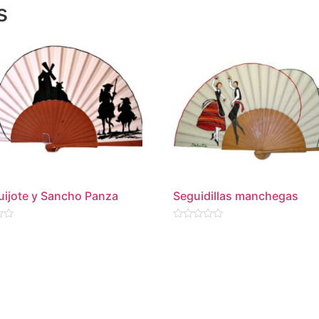
s
ijote y Sancho Panza
Seguidillas manchegas
Valorado
en
0
de
5