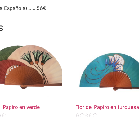
nía Española)…….56€
s
el Papiro en verde
Flor del Papiro en turques
Valorado
en
0
de
5