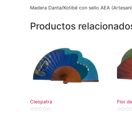
Madera Danta/Kotibé con sello AEA (Artesa
Productos relacionado
Cleopatra
Flor d
Valorado
Valorado
en
en
0
0
de
de
5
5