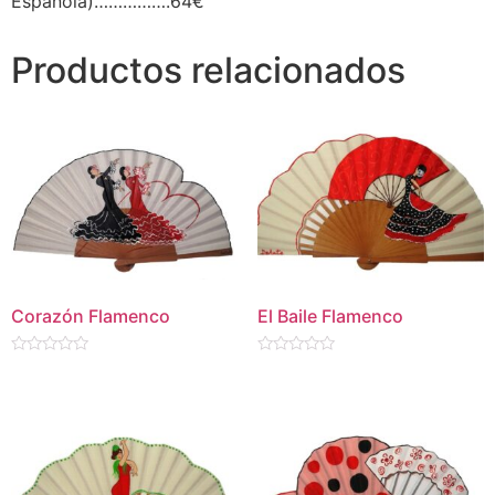
Española)…………….64€
Productos relacionados
Corazón Flamenco
El Baile Flamenco
Valorado
Valorado
en
en
0
0
de
de
5
5